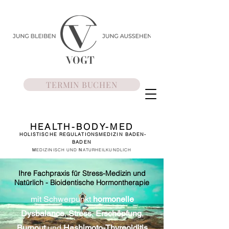
TERMIN BUCHEN
HEALTH-BODY-MED
HOLISTISCHE REGULATIONSMEDIZIN
BADEN-
BADEN
M
EDIZINISCH UND
N
ATURHEILKUNDLICH
Ihre Fachpraxis für Stress-Medizin und
Natürlich - Bioidentische Hormontherapie
mit Schwerpunkt
hormonelle
Dysbalance
,
Stress
,
Erschöpfung
,
Burnout
und
Hashimoto-Thyreoiditis