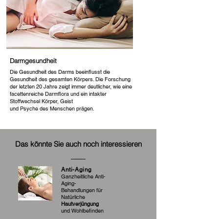
Darmgesundheit
Die Gesundheit des Darms beeinflusst die
Gesundheit des gesamten Körpers. Die Forschung
der letzten 20 Jahre zeigt immer deutlicher, wie eine
facettenreiche Darmflora und ein intakter
Stoffwechsel Körper, Geist
und Psyche des Menschen prägen.
Das könnte Sie auch noch interessieren
Anti-Aging
Ganzheitliche Anti-
Aging-
Behandlungen für
Natürliche
Hautverjüngung
und Wohlbefinden