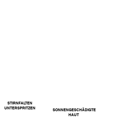
AKNENARBEN-
COSMELAN®-
BEHANDLUNG
PIGMENTFLECKEN
-BEHANDLUNG
STIRNFALTEN
UNTERSPRITZEN
SONNENGESCHÄDIGTE
HAUT