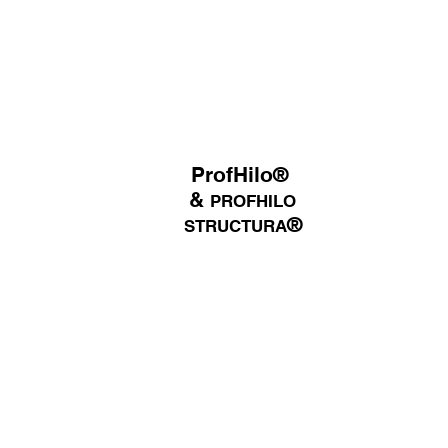
E &
LACHSSPERMA
ProfHilo®
&
PROFHILO
®
STRUCTURA
MESOTHERAPIE