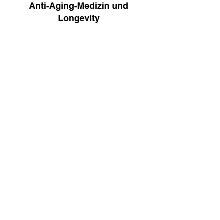
Anti-Aging-Medizin und
Longevity
LONGEVITY &
BURNOUT-
MITOCHONDRIEN-
ERSCHÖPFUNG
MEDIZIN
MIKRONÄHRSTOFF-
MEDIZIN
HAARAUSFALL