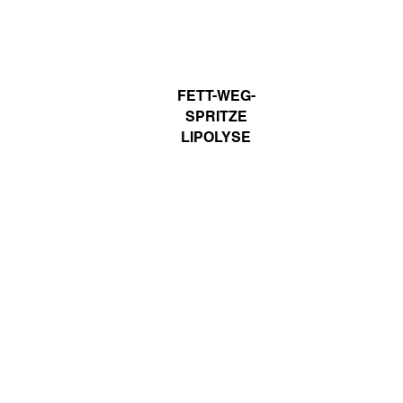
Cosmelan®
FETT-WEG-
SPRITZE
LIPOLYSE
BOTOX ALTERNATIVE
NOTOX
POLYNUKLEOTID