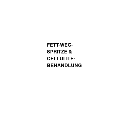
FETT-WEG-
SCHILDDRÜSEN-
SPRITZE &
UNTERFUNKTION /
CELLULITE-
HASHIMOTO-
BEHANDLUNG
THYREOIDITIS