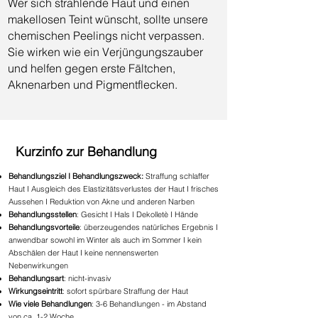
Wer sich strahlende Haut und einen
makellosen Teint wünscht, sollte unsere
chemischen Peelings nicht verpassen.
Sie wirken wie ein Verjüngungszauber
und helfen gegen erste Fältchen,
Aknenarben und Pigmentflecken.
Kurzinfo zur Behandlung
Behandlungsziel I Behandlungszweck:
Straffung schlaffer
Haut I Ausgleich des Elastizitätsverlustes der Haut I frisches
Aussehen I Reduktion von Akne und anderen Narben
Behandlungsstellen
: Gesicht I Hals I Dekolletè I Hände
Behandlungsvorteile
: überzeugendes natürliches Ergebnis I
anwendbar sowohl im Winter als auch im Sommer I kein
Abschälen der Haut I keine nennenswerten
Nebenwirkungen
Behandlungsart
: nicht-invasiv
Wirkungseintritt
: sofort spürbare Straffung der Haut
Wie viele Behandlungen
: 3-6 Behandlungen - im Abstand
von ca. 1-2 Woche