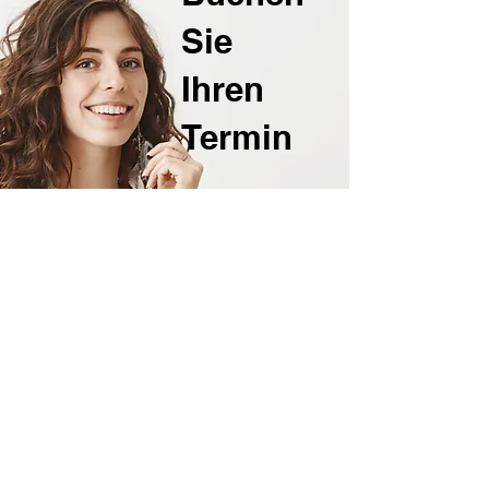
Sie
Ihren
Termin
Wählen Sie Aesthetik-Hormony
Wunschbehandlung aus und
los geht`s!
Wir freuen uns auf Ihren
Besuch in Baden-Baden.
JETZT TERMIN BUCHEN