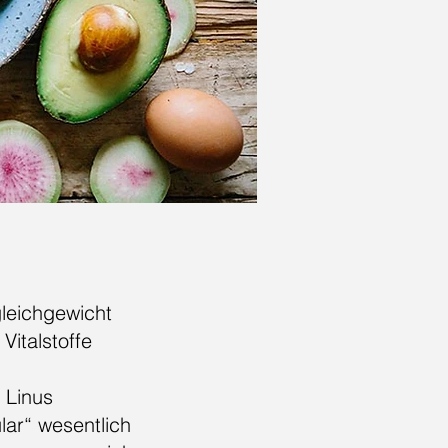
gleichgewicht
italstoffe
 Linus
lar“ wesentlich