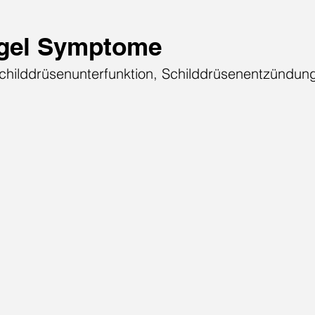
gel Symptome
childdrüsenunterfunktion, Schilddrüsenentzündun