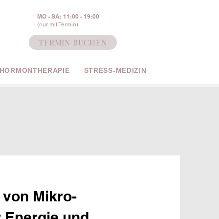
MO - SA: 11:00 - 19:00
(nur mit Termin)
TERMIN BUCHEN
 HORMONTHERAPIE
STRESS-MEDIZIN
 von Mikro-
r Energie und