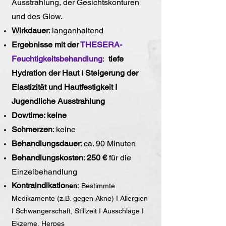
Ausstrahlung, der Gesichtskonturen
und des Glow.
Wirkdauer
: langanhaltend
Ergebnisse mit der
THESERA-
Feuchtigkeitsbehandlung
:
tiefe
Hydration der Haut
I
Steigerung der
Elastizität und Hautfestigkeit I
Jugendliche Ausstrahlung
Dowtime: keine
Schmerzen
: keine
Behandlungsdauer
: ca. 90 Minuten
Behandlungskosten
:
250 €
für die
Einzelbehandlung
Kontrain
dikatio
nen:
Bestimmte
Medikamente (z.B. gegen Akne) I Allergien
I Schwangerschaft, Stillzeit I Ausschläge I
Ekzeme, Herpes