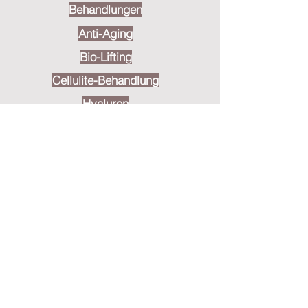
Behandlungen
Anti-Aging
Bio-Lifting
Cellulite-Behandlung
Hyaluron
Faltenbehandlung
Skinbooster
Profhilo / ProfHilo-Body
Lachssperma
Peelings
Cosmelan®
Infusionen
Stress-Medizin