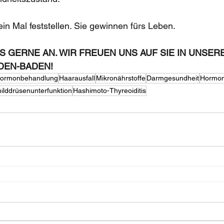
in Mal feststellen. Sie gewinnen fürs Leben.
S GERNE AN. WIR FREUEN UNS AUF SIE IN UNSERE
ADEN-BADEN!
 Hormonbehandlung
Haarausfall
Mikronährstoffe
Darmgesundheit
Hormo
ilddrüsenunterfunktion
Hashimoto-Thyreoiditis