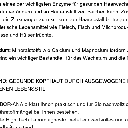
ter eines der wichtigsten Enzyme für gesunden Haarwach
tur verändern und so Haarausfall verursachen kann. Zus
 ein Zinkmangel zum kreisrunden Haarausfall beitragen
 tierische Lebensmittel wie Fleisch, Fisch und Milchprodu
üsse und Hülsenfrüchte.
sium:
 Mineralstoffe wie Calcium und Magnesium fördern 
nd ein wichtiger Bestandteil für das Wachstum und die 
ND:
 GESUNDE KOPFHAUT DURCH AUSGEWOGENE 
ENEN LEBENSSTIL
OR-ANA erklärt Ihnen praktisch und für Sie nachvollzi
ährstoffmängel bei Ihnen bestehen.
e High-Tech-Labordiagnostik bietet ein wertvolles und 
dheitszustand.