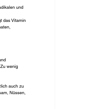
adikalen und 
 das Vitamin 
aten, 
und 
 Zu wenig 
lich auch zu 
esam, Nüssen, 