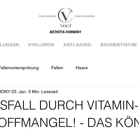
AESTHETIK-HORMONY
LUNGEN
HYALURON
ANTI-AGING
BIOIDENTISCHE
Faltenunterspritzung
Falten
Haare
MONY
25. Jan.
3 Min. Lesezeit
FALL DURCH VITAMIN
OFFMANGEL! - DAS KÖ