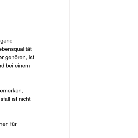
ugend 
Lebensqualität 
r gehören, ist 
nd bei einem 
bemerken, 
all ist nicht 
hen für 