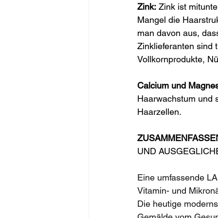
Zink:
 Zink ist mitun
Mangel die Haarstruk
man davon aus, dass
Zinklieferanten sind
Vollkornprodukte, N
Calcium und Magne
Haarwachstum und si
Haarzellen.
ZUSAMMENFASSE
UND AUSGEGLICH
Eine umfassende LAB
Vitamin- und Mikron
Die heutige modernst
Gemälde vom Gesun