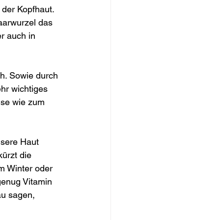
der Kopfhaut. 
Haarwurzel das 
r auch in 
ch. Sowie durch 
hr wichtiges 
üse wie zum 
nsere Haut 
ürzt die 
m Winter oder 
genug Vitamin 
au sagen, 