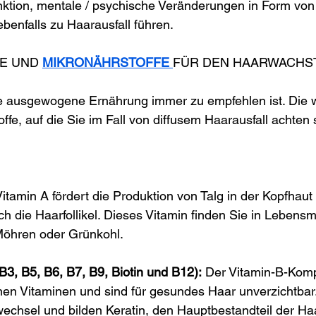
nktion, mentale / psychische Veränderungen in Form vo
benfalls zu Haarausfall führen.
E UND 
MIKRONÄHRSTOFFE 
FÜR DEN HAARWACHS
ne ausgewogene Ernährung immer zu empfehlen ist. Die w
fe, auf die Sie im Fall von diffusem Haarausfall achten s
Vitamin A fördert die Produktion von Talg in der Kopfhaut 
ch die Haarfollikel. Dieses Vitamin finden Sie in Lebensm
 Möhren oder Grünkohl.
B3, B5, B6, B7, B9, Biotin und B12):
 Der Vitamin-B-Komp
en Vitaminen und sind für gesundes Haar unverzichtbar.
fwechsel und bilden Keratin, den Hauptbestandteil der H