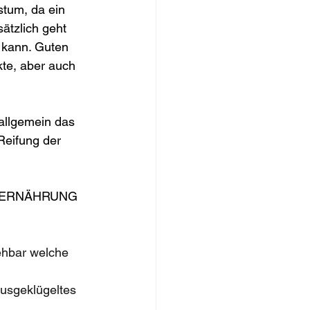
stum, da ein 
ätzlich geht 
 kann. Guten 
kte, aber auch 
allgemein das 
Reifung der 
ERNÄHRUNG 
ehbar welche 
ausgeklügeltes 