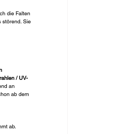
h die Falten 
 störend. Sie 
n 
ahlen / UV-
end an 
schon ab dem 
mmt ab.