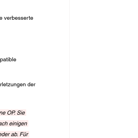
ne verbesserte 
atible 
rletzungen der 
ne OP. Sie 
ach einigen 
der ab. Für 