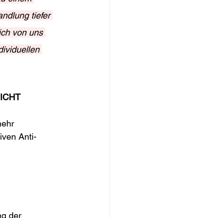
ndlung tiefer 
ich von uns 
ividuellen 
ICHT
ehr 
iven Anti-
 
g der 