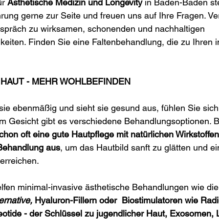
r 
Ästhetische Medizin und Longevity
 in Baden-Baden st
rung gerne zur Seite und freuen uns auf Ihre Fragen. Ve
gespräch zu wirksamen, schonenden und nachhaltigen 
iten. Finden Sie eine Faltenbehandlung, die zu Ihren in
E HAUT - MEHR WOHLBEFINDEN
t sie ebenmäßig und sieht sie gesund aus, fühlen Sie sich 
im Gesicht gibt es verschiedene Behandlungsoptionen. B
schon oft eine gute Hautpflege mit natürlichen Wirkstoffen
 Behandlung aus
, um das Hautbild sanft zu glätten und ei
erreichen.
helfen minimal-invasive ästhetische Behandlungen wie die 
ernative, 
Hyaluron-Fillern oder  Biostimulatoren wie Radi
leotide - der Schlüssel zu jugendlicher Haut, Exosomen