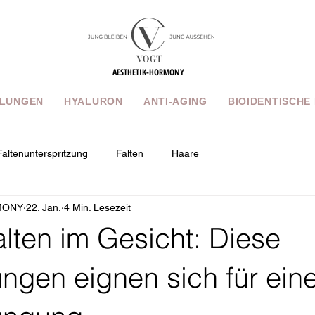
AESTHETIK-HORMONY
LUNGEN
HYALURON
ANTI-AGING
BIOIDENTISCHE
Faltenunterspritzung
Falten
Haare
MONY
22. Jan.
4 Min. Lesezeit
lten im Gesicht: Diese
ngen eignen sich für ein