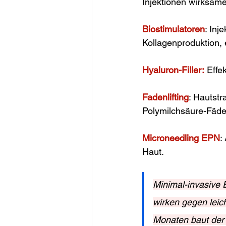
Injektionen wirksame
Biostimulatoren
: Inj
Kollagenproduktion, 
Hyaluron-Filler:
 Effe
Fadenlifting
: Hautst
Polymilchsäure-Fäde
Microneedling EPN
:
Haut.
Minimal-invasive 
wirken gegen leic
Monaten baut der 