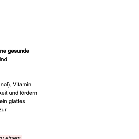
ine gesunde 
ind 
nol), Vitamin 
eit und fördern 
in glattes 
zur 
zu einem 