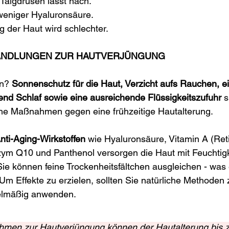
r Talgdrüsen lässt nach.
 weniger Hyaluronsäure.
g der Haut wird schlechter.
ANDLUNGEN ZUR HAUTVERJÜNGUNG
n? 
Sonnenschutz für die Haut, Verzicht aufs Rauchen, e
end Schlaf sowie eine ausreichende Flüssigkeitszufuhr
 s
he Maßnahmen gegen eine frühzeitige Hautalterung.
nti-Aging-Wirkstoffen 
wie Hyaluronsäure, Vitamin A (Reti
zym Q10 und Panthenol versorgen die Haut mit Feuchtigk
Sie können feine Trockenheitsfältchen ausgleichen - was e
 Um Effekte zu erzielen, sollten Sie natürliche Methoden 
elmäßig anwenden.
hmen zur Hautverjüngung können der Hautalterung bis 