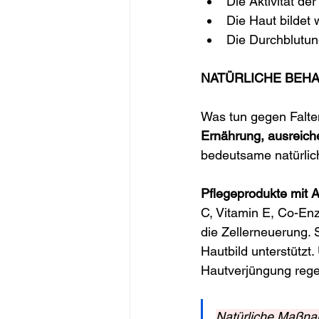
Die Aktivität de
Die Haut bildet
Die Durchblutun
NATÜRLICHE BEH
Was tun gegen Falte
Ernährung, ausreich
bedeutsame natürlic
Pflegeprodukte mit A
C, Vitamin E, Co-En
die Zellerneuerung. 
Hautbild unterstützt.
Hautverjüngung reg
Natürliche Maßna